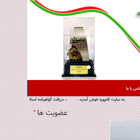
اس با ما
به سایت کامپوره خوش آمدید . .: دریافت گواهینامه استانی رعایت حقوق مصرف کنندگان سال 1394 و 1395 .: واحد نمونه برند برتر ، کیفیت برتر در سال 92 و 
عضویت ها