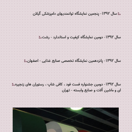
سال 1392- پنجمین نمایشگاه توانمندیهای دامپزشکی گیلان
سال 1392- دومین نمایشگاه کیفیت و استاندارد - رشت
سال 1392- پانزدهمین نمایشگاه تخصصی صنایع غذایی - اصفهان
سال 1392- دومین جشنواره فست فود ، کافی شاپ ، رستوران های زنجیره
ای و ماشین آلات و صنایع وابسته - تهران